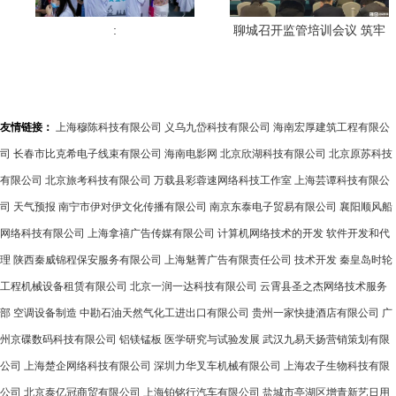
:
聊城召开监管培训会议 筑牢
重大活动期间餐饮服务与展
览展示安全防线
友情链接：
上海穆陈科技有限公司
义乌九岱科技有限公司
海南宏厚建筑工程有限公
司
长春市比克希电子线束有限公司
海南电影网
北京欣湖科技有限公司
北京原苏科技
有限公司
北京旅考科技有限公司
万载县彩蓉速网络科技工作室
上海芸谭科技有限公
司
天气预报
南宁市伊对伊文化传播有限公司
南京东泰电子贸易有限公司
襄阳顺风船
网络科技有限公司
上海拿禧广告传媒有限公司
计算机网络技术的开发
软件开发和代
理
陕西秦威锦程保安服务有限公司
上海魅菁广告有限责任公司
技术开发
秦皇岛时轮
工程机械设备租赁有限公司
北京一润一达科技有限公司
云霄县圣之杰网络技术服务
部
空调设备制造
中勘石油天然气化工进出口有限公司
贵州一家快捷酒店有限公司
广
州京碟数码科技有限公司
铝镁锰板
医学研究与试验发展
武汉九易天扬营销策划有限
公司
上海楚企网络科技有限公司
深圳力华叉车机械有限公司
上海农子生物科技有限
公司
北京泰亿冠商贸有限公司
上海铂铭行汽车有限公司
盐城市亭湖区增青新艺日用