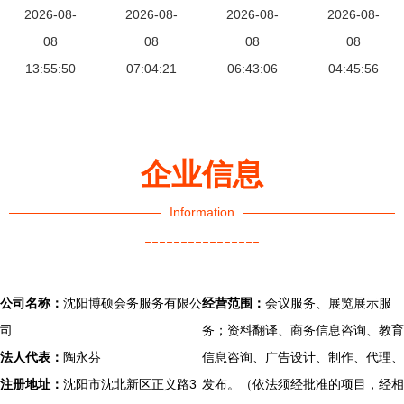
式！“会小
2026-08-
部代表及油
2026-08-
消费协作再
2026-08-
南昌会议中
2026-08-
二”五星级
08
气行业代表
08
升级，“桂
08
要注意的礼
08
服务等你来
13:55:50
团，共绘能
07:04:21
品入湾”助
06:43:06
04:45:56
仪事宜
体验
源合作新蓝
推区域发展
图
企业信息
Information
----------------
公司名称：
沈阳博硕会务服务有限公
经营范围：
会议服务、展览展示服
司
务；资料翻译、商务信息咨询、教育
法人代表：
陶永芬
信息咨询、广告设计、制作、代理、
注册地址：
沈阳市沈北新区正义路3
发布。（依法须经批准的项目，经相