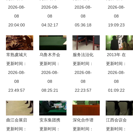
2026-08-
息的内容
程及标准，
2026-08-
统，服务优
2026-08-
议策划与庆
2026-08-
08
快收藏！
08
质，长租短
08
典展会的全
08
20:04:00
04:32:17
租灵活选
05:36:18
能服务专家
19:09:23
择，助力高
效会议沟通
常熟虞城大
乌鲁木齐会
服务法治化
2013年 在
更新时间：
酒店 商务
更新时间：
议拍摄 聚
营商环境，
更新时间：
地化展览展
更新时间：
与休闲交汇
2026-08-
焦展览展示
2026-08-
听听这场会
2026-08-
示服务体系
2026-08-
的理想之选
08
服务的核心
08
议怎么说
08
的多层升级
08
23:49:57
08:25:21
要点
22:23:57
01:09:22
曲江会展启
安东集团携
深化合作谱
江西会议会
更新时间：
动“年会”模
手埃及石油
更新时间：
更新时间：
新篇 粤桂
务公司提示
更新时间：