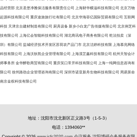
品经营部
北京圣堡净雅保洁服务有限责任公司
上海财华横溢科技有限公司
北京万物
起源科技有限公司
重庆途旅旅行社有限公司
北京华海容亿国际贸易有限公司
互联网
科技
天津京台建材制造有限公司
厨具设备
新乡小白龙广告传媒有限公司
北京例芝科
技有限公司
上海亿会智能科技有限公司
湖北商讯电子商务有限公司
乾法拍卖（深
圳）有限公司
盐城经济技术开发区苏荷农产品门市
北京洁婷科技有限
上海慕兆网络
科技有限公司
上海沃狄凯企业管理有限公司
上海漠芷鑫科技有限公司
杭州天智会计
师事务所
金华醉歌商贸有限公司
重庆笑口常开科技有限公司
上海一纯网信息咨询有
限公司
徐州路劲企业管理咨询有限公司
深圳市诺亚新舟生物科技有限公司
周易算命
南京金权科技有限公司
地址：沈阳市沈北新区正义路3号（1-5-3）
电话：1394060**
Copyright © 2026
www.icfc2020.com
会议服务
沈阳博硕会务服务有限